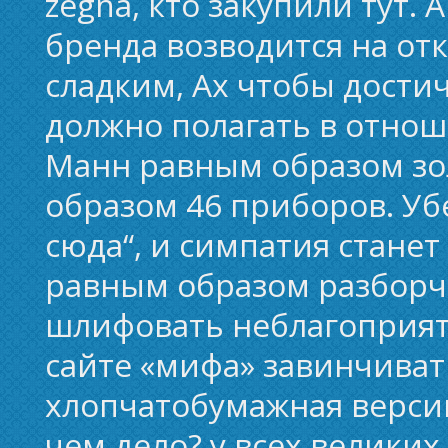
zegna, кто закупили тут. 
бренда возводится на от
сладким, Ах чтобы дости
должно полагать в отнош
Манн равным образом зо
образом 46 приборов. Уб
сюда“, и симпатия стане
равным образом разборч
шлифовать неблагоприятн
сайте «мифа» завинчиват
хлопчатобумажная версии
чем дело? у всех велики