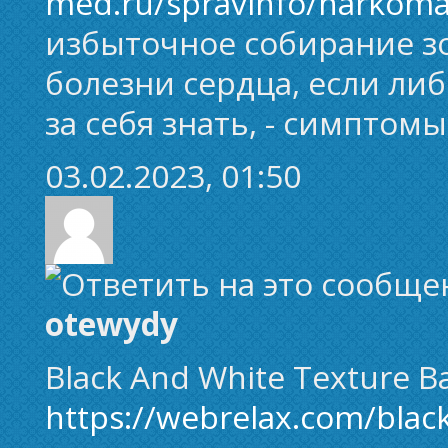
med.ru/spravinfo/narkoma
избыточное собирание зо
болезни сердца, если либ
за себя знать, - симптом
03.02.2023, 01:50
otewydy
Black And White Texture 
https://webrelax.com/blac