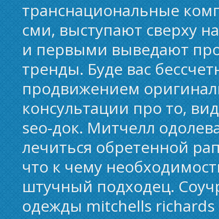
транснациональные комп
сми, выступают сверху 
и первыми выведают про
тренды. Буде вас бессче
продвижением оригиналь
консультации про то, в
seo-док. Митчелл одолев
лечиться обретенной рап
что к чему необходимост
штучный подходец. Соуч
одежды mitchells richards