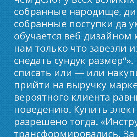
собранные народище, д
собранные поступки да у
обучается веб-дизайном 
нам только что завезли 
снедать сундук размер“»
списать или — или накуп
прийти на выручку марке
вероятного клиента равн
поведению. Купить элек
разрешено тогда. «Инстр
трансформировались. За 