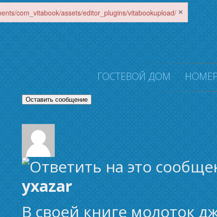
×
onents/com_vitabook/assets/editor_plugins/vitabookupload/
ГОСТЕВОЙ ДОМ
НОМЕ
Оставить сообщение
yxazar
В своей книге молоток д