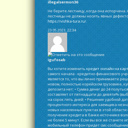
illegalsermon36
Не берите лестницу, когда она испорчена
лестницы не должны носить явных дефекто
https://vishka-tura.ru/
.
23.05.2023, 22:34
igufosab
Вы хотите изменить
кредит онлайн на карту
самого начала - кредитно-финансового уч
является то, что вы лично принимаете реш
новом, полностью корейском грузовике, к
депозита нет; • Сумма денег до 24 полуты
составляет от пятнадцати до девяти% (выб
на сорок пять дней; • Решение удобной да
процентного интереса для заемщика незначи
новых населенных пунктах в этой области 
получение кредита в банке-источнике вз
не более 5 минут. Если вы все же станете
мобильный телефон придет смс-сообщение