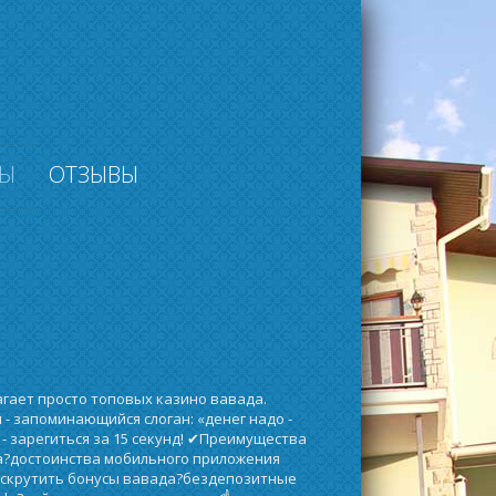
ТЫ
ОТЗЫВЫ
овой платформой, насладиться оригинальными автоматами от известных провайдеров. Ключевое достоинство - не требуется терять трудно заработанные деньги, чтобы появился возможность сорвать реальный куш. Особенность азартного заведения - приветственные премии за прохождение регистрации. Создайте личный кабинет и заработаете 100 бесплатных вращений. Отыграть вейджер х20 разрешается в популярном слоте razor shark. Автомат посвящён морской разделам и порадует бонусным раундом с шансом получить респины, преумножить выигрыш. Второй бонус - 100% к первому пополнению счёта. Согласно пунктам, максимальная сумма прибавки $500. Зато отыграть вейджер х35 разрешается в всех играх казино vavada - покер, рулетка, блэк-джек, live. Всем новичкам доступен и ежемесячный 10% кэшбэк. Если и проиграете, всё равно сумеете вернуть составляющая и продлить наслаждаться топовыми развлечениями. На сайте предусмотрены дополнительные поощрения по бонусным кодам. Вбить промокод можно во время регистрации и в течение персональном кабинете. После этого, система начислит один из подарков - фриспины, множитель депозита, премиальные очки. Если стремитесь в кратчайшие сроки получить промокод vavada, выполните следующие шаги: 1. Добавьте в закладки тематические форумы, на которых выкладываются бонусные коды;2. Подписывайтесь на топовых стримеров;3. Оставьте заявку в техподдержку;4. Посетите email;5. Поучаствуйте в конкурсах в соцсети. Регулярно играйте на настоящие деньги и администрация начнёт присылать эксклюзивные промокоды. Получить дополнительное поощрение вы можете и программного обеспечения запросу в арбитраж (при наличии доступного кода, оператор отправит его). Бесплатные вращения вавада Игровая платформа приглашает бесплатные версии автоматов.Предстоит вращать барабан и собирать призовые комбинации, только вместо реальных денег на кону будут стоять виртуальные фишки. Это замечательная возможность накопить опыта перед реальной игрой. На основании отсутствия риска утратить собственные сбережения, удастся сконцентрироваться на изучении управления, и выработки победной тактики. Когда будете не сомневаемся в победе, придёт время зарегистрироваться и забрать приветственные бонусы. Начните со 100 безвозмездных спинов или пополните счёт во всех сумму и еще получите столько же. 2-ой вариант более предпочтительный, ведь получится сыграть не только в автоматы, но также против живых крупье. Онлайн слоты vavada На ресурсе больше 4 000 оригинальных игр от более пятидесяти известных разр