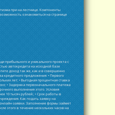
атизма при на лестнице. Компоненты
 возможность ознакомиться на странице
щи прибыльного и уникального проекта с
стью автокредита на исходной базе
тите доход так же, как и в совершенно
ва кредитного предложения: • Первого
ольких лет; • Выгодная процентная ставка
аско; • Задержка первоначального платежа
срочного выполнения этого. Условия
ее 10 тысяч рублей.; • Срок работы в
учреждения. Как подать заявку на
 онлайн-заявки. Заполнение формы займет
сле этого в течение нескольких часов на