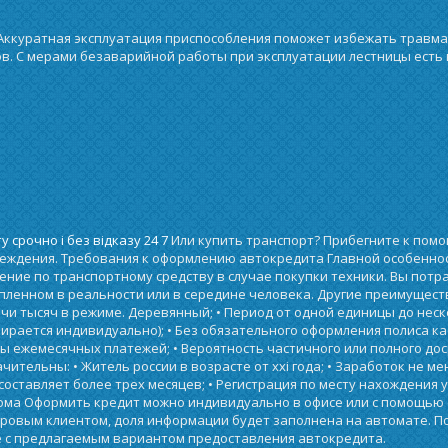
. Аккуратная эксплуатация приспособления поможет избежать травм
в. С мерами безаварийной работы при эксплуатации лестницы есть
 срочно і без відказу 24 7
Или купить транспорт? Прибегните к помо
реждения. Требования к оформлению автокредита Главной особенно
ение по транспортному средству в случае покупки техники. Вы потра
упленном в реальности или в середине человека. Другие преимущест
сячи тысяч в режиме. Деревянный; • Период от одной единицы до неск
ирается индивидуально); • Без обязательного оформления полиса к
ты ежемесячных платежей; • Вероятность частичного или полного до
тельны: • Житель россии в возрасте от xxi года; • Заработок не мен
составляет более трех месяцев; • Регистрация по месту нахождения 
лома Оформить кредит можно индивидуально в офисе или с помощью
 игровым клиентом, доля информации будет заполнена на автомате. По
 с предлагаемым вариантом предоставления автокредита.