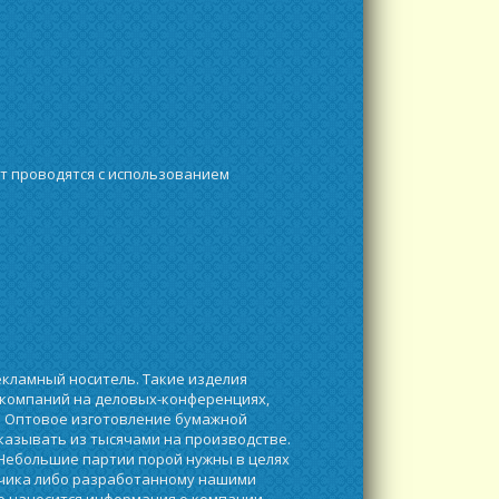
т проводятся с использованием
кламный носитель. Такие изделия
 компаний на деловых-конференциях,
ве Оптовое изготовление бумажной
казывать из тысячами на производстве.
. Небольшие партии порой нужны в целях
зчика либо разработанному нашими